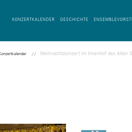
KONZERTKALENDER
GESCHICHTE
ENSEMBLEVORST
Weihnachtskonzert im Innenhof des Alten S
Konzertkalender