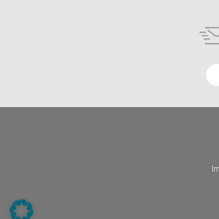
Fußzeile
I